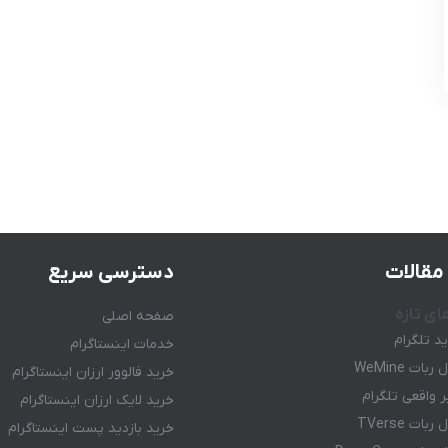
مقالات
دسترسی سریع
ای تازه
صفحه اصلی
ید تلگرام
خدمات اینستاگرام
ات WeMine
خرید فالوور ارزان اینستاگرام
 واقعی تلگرام
خرید لایک ارزان اینستاگرام
ات TVerse
خرید بازدید پست اینستاگرام