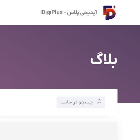
آیدیجی پلاس - IDigiPlus
بلاگ
جستجو در سایت