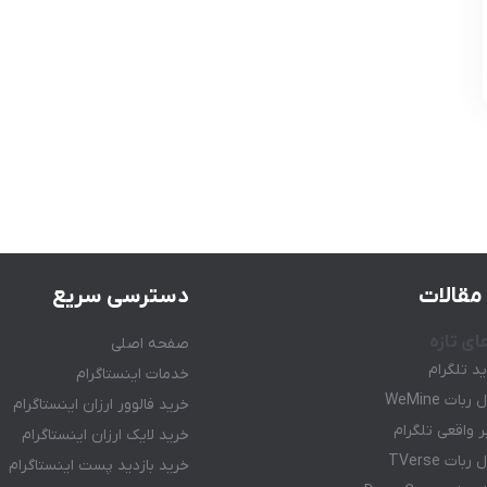
مقالات
دسترسی سریع
ای تازه
صفحه اصلی
ید تلگرام
خدمات اینستاگرام
ات WeMine
خرید فالوور ارزان اینستاگرام
 واقعی تلگرام
خرید لایک ارزان اینستاگرام
ات TVerse
خرید بازدید پست اینستاگرام