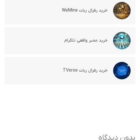
خرید رفرال ربات WeMine
خرید ممبر واقعی تلگرام
خرید رفرال ربات TVerse
بدون دیدگاه