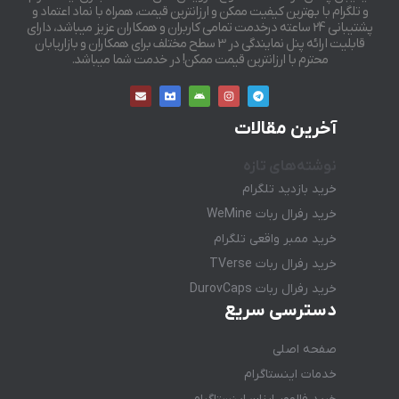
و تلگرام با بهترین کیفیت ممکن و ارزانترین قیمت، همراه با نماد اعتماد و
پشتیبانی 24 ساعته درخدمت تمامی کاربران و همکاران عزیز میباشد، دارای
قابلیت ارائه پنل نمایندگی در 3 سطح مختلف برای همکاران و بازاریابان
محترم با ارزانترین قیمت ممکن! در خدمت شما میباشد.
آخرین مقالات
نوشته‌های تازه
خرید بازدید تلگرام
خرید رفرال ربات WeMine
خرید ممبر واقعی تلگرام
خرید رفرال ربات TVerse
خرید رفرال ربات DurovCaps
دسترسی سریع
صفحه اصلی
خدمات اینستاگرام