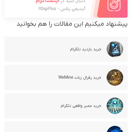
اینستاگرام
دنبال کنید در
آیدیجی پلاس - IDigiPlus!
پیشنهاد میکنیم این مقالات را هم بخوانید
خرید بازدید تلگرام
خرید رفرال ربات WeMine
خرید ممبر واقعی تلگرام