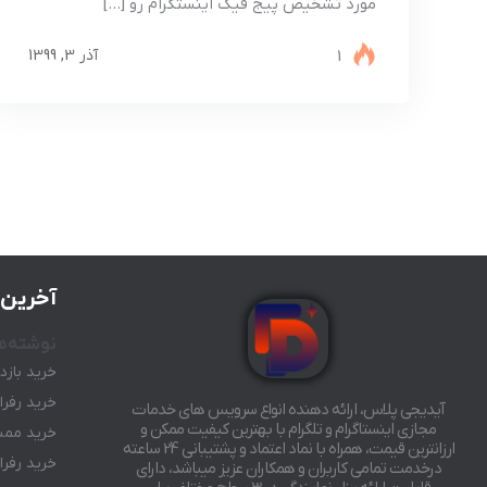
مورد تشخیص پیج فیک اینستگرام رو […]
1
آذر 3, 1399
آخرین 
نوشته‌ه
خرید بازد
خرید رفرال رب
آیدیجی پلاس، ارائه دهنده انواع سرویس های خدمات
مجازی اینستاگرام و تلگرام با بهترین کیفیت ممکن و
خرید ممبر
ارزانترین قیمت، همراه با نماد اعتماد و پشتیبانی 24 ساعته
خرید رفرال رب
درخدمت تمامی کاربران و همکاران عزیز میباشد، دارای