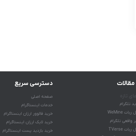
مقالات
دسترسی سریع
ای تازه
صفحه اصلی
ید تلگرام
خدمات اینستاگرام
ات WeMine
خرید فالوور ارزان اینستاگرام
 واقعی تلگرام
خرید لایک ارزان اینستاگرام
ات TVerse
خرید بازدید پست اینستاگرام