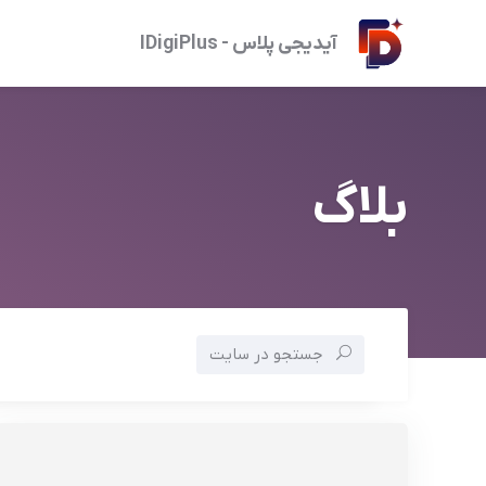
آیدیجی پلاس - IDigiPlus
بلاگ
جستجو در سایت