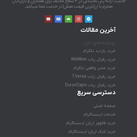
قابلیت ارائه پنل نمایندگی در 3 سطح مختلف برای همکاران و بازاریابان
محترم با ارزانترین قیمت ممکن! در خدمت شما میباشد.
آخرین مقالات
نوشته‌های تازه
خرید بازدید تلگرام
خرید رفرال ربات WeMine
خرید ممبر واقعی تلگرام
خرید رفرال ربات TVerse
خرید رفرال ربات DurovCaps
دسترسی سریع
صفحه اصلی
خدمات اینستاگرام
خرید فالوور ارزان اینستاگرام
خرید لایک ارزان اینستاگرام