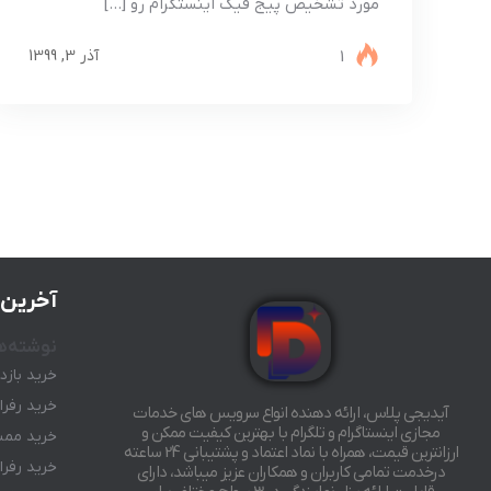
مورد تشخیص پیج فیک اینستگرام رو […]
1
آذر 3, 1399
آخرین 
نوشته‌ه
خرید بازد
خرید رفرال رب
آیدیجی پلاس، ارائه دهنده انواع سرویس های خدمات
مجازی اینستاگرام و تلگرام با بهترین کیفیت ممکن و
خرید ممبر
ارزانترین قیمت، همراه با نماد اعتماد و پشتیبانی 24 ساعته
خرید رفرال رب
درخدمت تمامی کاربران و همکاران عزیز میباشد، دارای