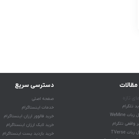
مقالات
دسترسی سریع
ای تازه
صفحه اصلی
ید تلگرام
خدمات اینستاگرام
ات WeMine
خرید فالوور ارزان اینستاگرام
 واقعی تلگرام
خرید لایک ارزان اینستاگرام
ات TVerse
خرید بازدید پست اینستاگرام