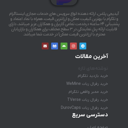
آیدیجی پلاس، ارائه دهنده انواع سرویس های خدمات مجازی اینستاگرام
و تلگرام با بهترین کیفیت ممکن و ارزانترین قیمت، همراه با نماد اعتماد و
پشتیبانی 24 ساعته درخدمت تمامی کاربران و همکاران عزیز میباشد، دارای
قابلیت ارائه پنل نمایندگی در 3 سطح مختلف برای همکاران و بازاریابان
محترم با ارزانترین قیمت ممکن! در خدمت شما میباشد.
آخرین مقالات
نوشته‌های تازه
خرید بازدید تلگرام
خرید رفرال ربات WeMine
خرید ممبر واقعی تلگرام
خرید رفرال ربات TVerse
خرید رفرال ربات DurovCaps
دسترسی سریع
صفحه اصلی