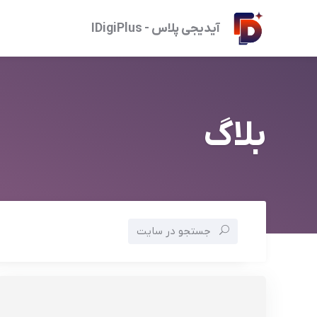
آیدیجی پلاس - IDigiPlus
بلاگ
جستجو در سایت