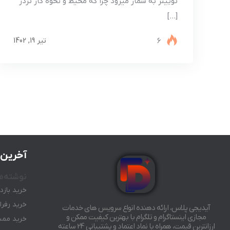
توییتر به شمار میرود چرا که محیط و نحوه کار تردز
[…]
6
تیر 19, 1402
آخرین 
نوشته‌ه
خرید بازد
خرید رفرال رب
آیدیجی پلاس، ارائه دهنده انواع سرویس های خدمات
مجازی اینستاگرام و تلگرام با بهترین کیفیت ممکن و
خرید ممبر
ارزانترین قیمت، همراه با نماد اعتماد و پشتیبانی 24 ساعته