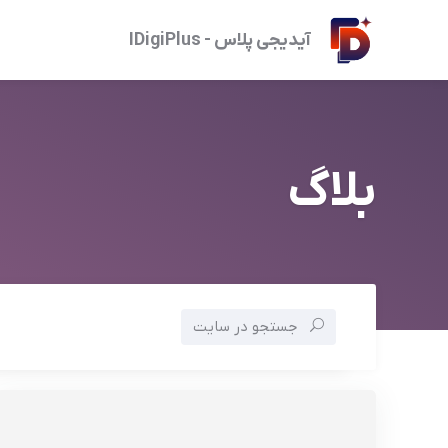
آیدیجی پلاس - IDigiPlus
بلاگ
جستجو در سایت