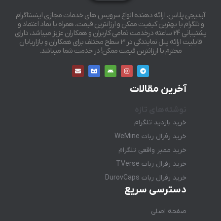
آیدیجی پلاس، ارائه دهنده انواع سرویس های خدمات مجازی اینستاگرام
و تلگرام با بهترین کیفیت ممکن و ارزانترین قیمت، همراه با نماد اعتماد و
پشتیبانی 24 ساعته درخدمت تمامی کاربران و همکاران عزیز میباشد، دارای
قابلیت ارائه پنل نمایندگی در 3 سطح مختلف برای همکاران و بازاریابان
محترم با ارزانترین قیمت ممکن! در خدمت شما میباشد.
آخرین مقالات
نوشته‌های تازه
خرید بازدید تلگرام
خرید رفرال ربات WeMine
خرید ممبر واقعی تلگرام
خرید رفرال ربات TVerse
خرید رفرال ربات DurovCaps
دسترسی سریع
صفحه اصلی