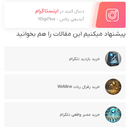
اینستاگرام
دنبال کنید در
آیدیجی پلاس - IDigiPlus!
پیشنهاد میکنیم این مقالات را هم بخوانید
خرید بازدید تلگرام
خرید رفرال ربات WeMine
خرید ممبر واقعی تلگرام