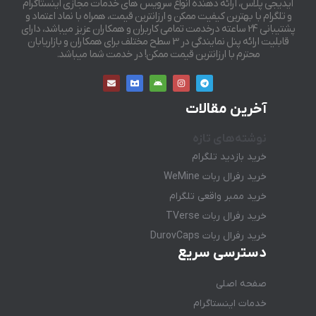
آیدیجی پلاس، ارائه دهنده انواع سرویس های خدمات مجازی اینستاگرام
و تلگرام با بهترین کیفیت ممکن و ارزانترین قیمت، همراه با نماد اعتماد و
پشتیبانی 24 ساعته درخدمت تمامی کاربران و همکاران عزیز میباشد، دارای
قابلیت ارائه پنل نمایندگی در 3 سطح مختلف برای همکاران و بازاریابان
محترم با ارزانترین قیمت ممکن! در خدمت شما میباشد.
آخرین مقالات
نوشته‌های تازه
خرید بازدید تلگرام
خرید رفرال ربات WeMine
خرید ممبر واقعی تلگرام
خرید رفرال ربات TVerse
خرید رفرال ربات DurovCaps
دسترسی سریع
صفحه اصلی
خدمات اینستاگرام